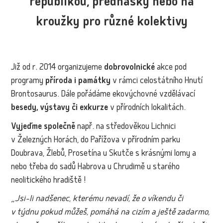
republikou, přednášky nebo na
kroužky pro různé kolektivy
Již od r. 2014 organizujeme
dobrovolnické
akce pod
programy
příroda i památky
v rámci celostátního Hnutí
Brontosaurus. Dále pořádáme ekovýchovné vzdělávací
besedy, výstavy či exkurze
v přírodních lokalitách.
Vyjeďme společně
např. na středověkou Lichnici
v Železných Horách, do Pařížova v přírodním parku
Doubrava, Žlebů, Prosetína u Skutče s krásnými lomy a
nebo třeba do sadů Habrova u Chrudimě u starého
neolitického hradiště !
„Jsi-li nadšenec, kterému nevadí, že o víkendu či
v týdnu pokud můžeš, pomáhá na cizím a ještě zadarmo,