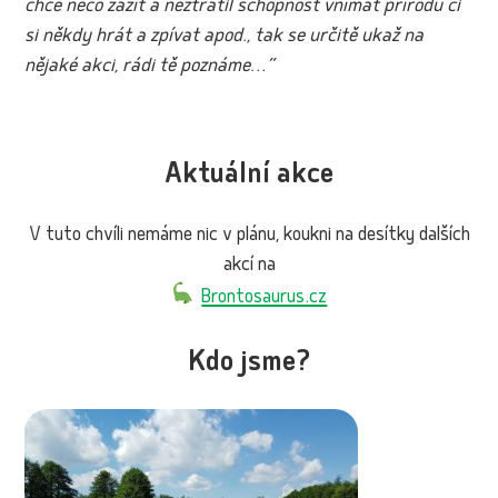
chce něco zažít a neztratil schopnost vnímat přírodu či
si někdy hrát a zpívat apod., tak se určitě ukaž na
nějaké akci, rádi tě poznáme…“
Aktuální akce
V tuto chvíli nemáme nic v plánu, koukni na desítky dalších
akcí na
Brontosaurus.cz
Kdo jsme?