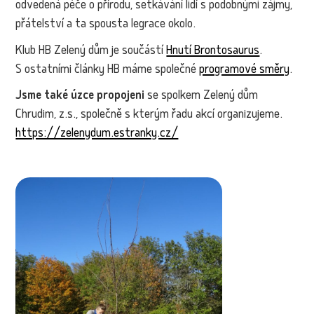
odvedená péče o přírodu, setkávání lidí s podobnými zájmy,
přátelství a ta spousta legrace okolo.
Klub HB Zelený dům je součástí
Hnutí Brontosaurus
.
S ostatními články HB máme společné
programové směry
.
Jsme také úzce propojeni
se spolkem Zelený dům
Chrudim, z.s., společně s kterým řadu akcí organizujeme.
https://zelenydum.estranky.cz/